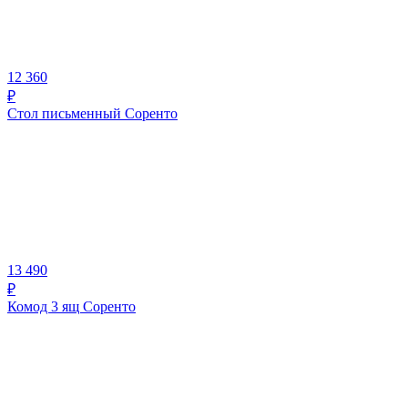
12 360
₽
Стол письменный Соренто
13 490
₽
Комод 3 ящ Соренто