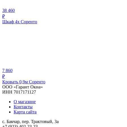
38 460
₽
Шкаф 4х Соренто
7 860
₽
Кровать 0,9м Соренто
ООО «Гарант Окна»
ИНН 7017171127
О магазине
Контакты
Карта сайта
с. Бакчар, пер. Трактовый, 3а
+7 (923) 402-23-23