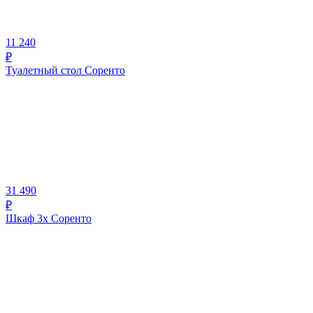
11 240
₽
Туалетный стол Соренто
31 490
₽
Шкаф 3х Соренто