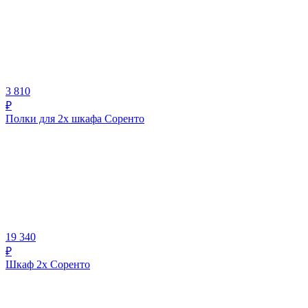
3 810
₽
Полки для 2х шкафа Соренто
19 340
₽
Шкаф 2х Соренто