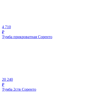
4 710
₽
Тумба прикроватная Соренто
20 240
₽
Тумба 2ств Соренто