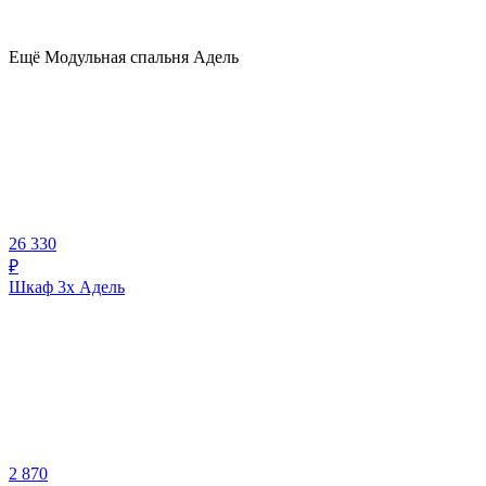
Ещё Модульная спальня Адель
26 330
₽
Шкаф 3х Адель
2 870