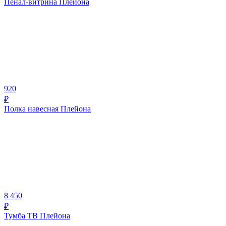
Пенал-витрина Плейона
920
₽
Полка навесная Плейона
8 450
₽
Тумба ТВ Плейона