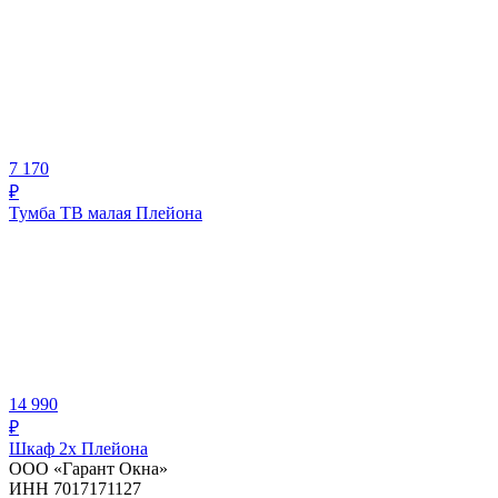
7 170
₽
Тумба ТВ малая Плейона
14 990
₽
Шкаф 2х Плейона
ООО «Гарант Окна»
ИНН 7017171127