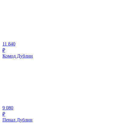
11 840
₽
Комод Дублин
9 080
₽
Пенал Дублин