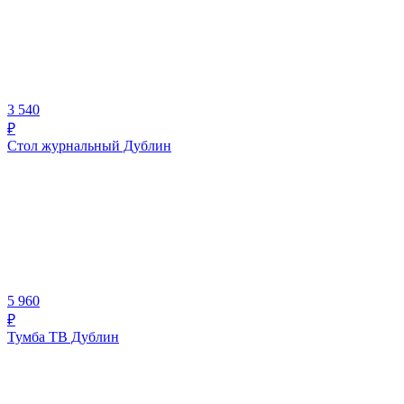
3 540
₽
Стол журнальный Дублин
5 960
₽
Тумба ТВ Дублин