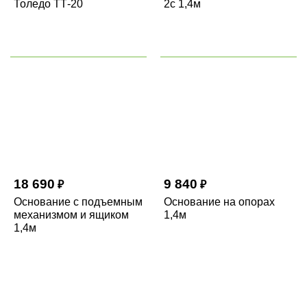
Толедо ТТ-20
2с 1,4м
18 690
9 840
₽
₽
Основание с подъемным
Основание на опорах
механизмом и ящиком
1,4м
1,4м