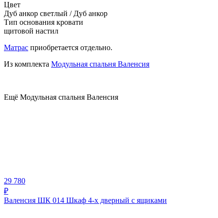
Цвет
Дуб анкор светлый / Дуб анкор
Тип основания кровати
щитовой настил
Матрас
приобретается отдельно.
Из комплекта
Модульная спальня Валенсия
Ещё Модульная спальня Валенсия
29 780
₽
Валенсия ШК 014 Шкаф 4-х дверный с ящиками