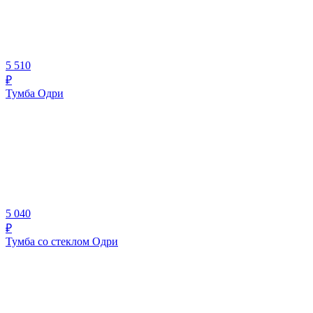
5 510
₽
Тумба Одри
5 040
₽
Тумба со стеклом Одри