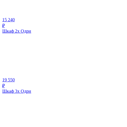
15 240
₽
Шкаф 2х Одри
19 550
₽
Шкаф 3х Одри