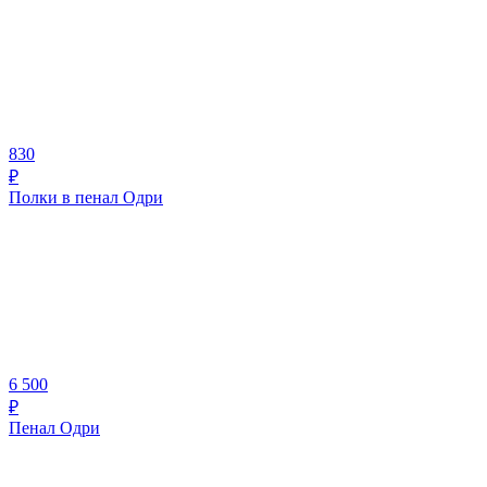
830
₽
Полки в пенал Одри
6 500
₽
Пенал Одри