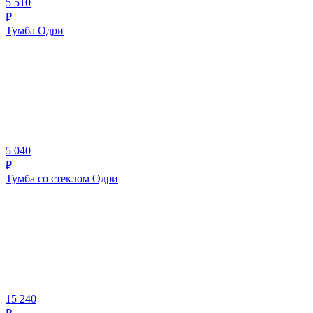
5 510
₽
Тумба Одри
5 040
₽
Тумба со стеклом Одри
15 240