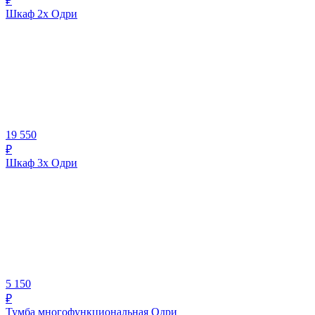
₽
Шкаф 2х Одри
19 550
₽
Шкаф 3х Одри
5 150
₽
Тумба многофункциональная Одри