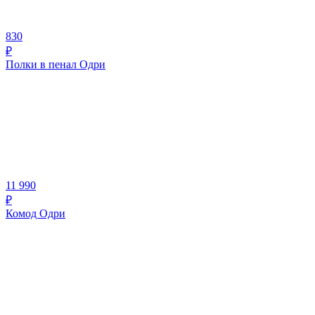
830
₽
Полки в пенал Одри
11 990
₽
Комод Одри