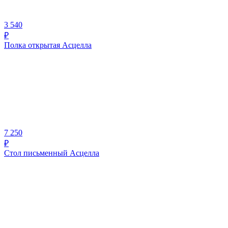
3 540
₽
Полка открытая Асцелла
7 250
₽
Стол письменный Асцелла