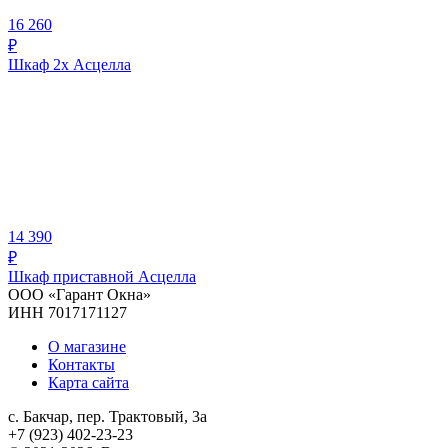
16 260
₽
Шкаф 2х Асцелла
14 390
₽
Шкаф приставной Асцелла
ООО «Гарант Окна»
ИНН 7017171127
О магазине
Контакты
Карта сайта
с. Бакчар, пер. Трактовый, 3а
+7 (923) 402-23-23