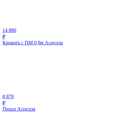
14 880
₽
Кровать с ПМ 0,9м Асцелла
8 870
₽
Пенал Асцелла