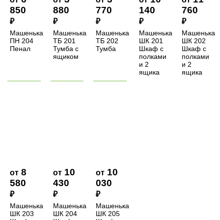
850
880
770
140
760
₽
₽
₽
₽
₽
Машенька
Машенька
Машенька
Машенька
Машенька
ПН 204
ТБ 201
ТБ 202
ШК 201
ШК 202
Пенал
Тумба с
Тумба
Шкаф с
Шкаф с
ящиком
полками
полками
и 2
и 2
ящика
ящика
8
10
10
от
от
от
580
430
030
₽
₽
₽
Машенька
Машенька
Машенька
ШК 203
ШК 204
ШК 205