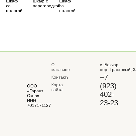
Шкаф
Шкаф с
Шкаф
со
перегородкой
со
штангой
штангой
О
с. Бакчар,
магазине
пер. Трактовый, 3
+7
Контакты
(923)
Карта
ООО
сайта
«Гарант
402-
Окна»
ИНН
23-23
7017171127