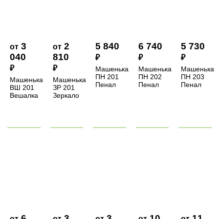
3
2
5 840
6 740
5 730
от
от
040
810
₽
₽
₽
₽
₽
Машенька
Машенька
Машенька
ПН 201
ПН 202
ПН 203
Машенька
Машенька
Пенал
Пенал
Пенал
ВШ 201
ЗР 201
Вешалка
Зеркало
6
3
3
10
11
от
от
от
от
от