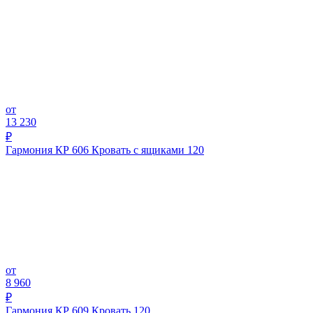
от
13 230
₽
Гармония КР 606 Кровать с ящиками 120
от
8 960
₽
Гармония КР 609 Кровать 120