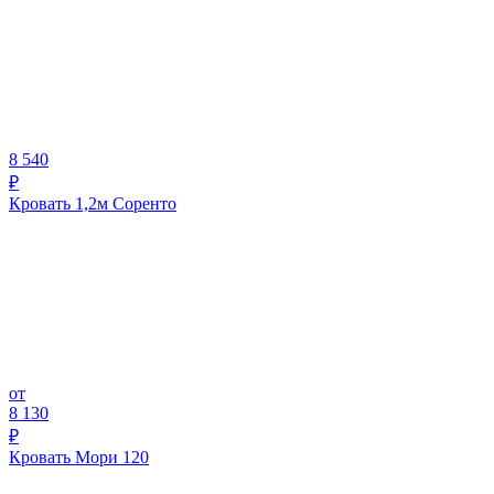
8 540
₽
Кровать 1,2м Соренто
от
8 130
₽
Кровать Мори 120